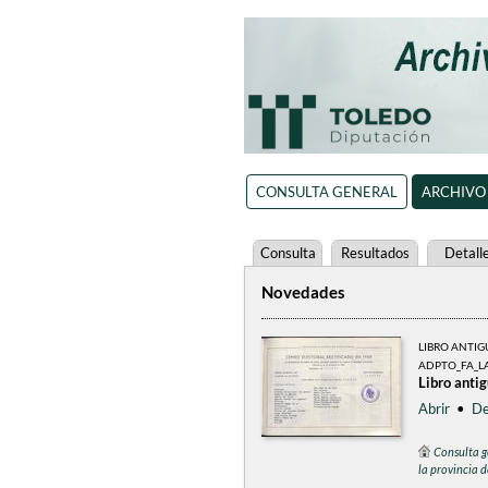
CONSULTA GENERAL
ARCHIVO
Consulta
Resultados
Detall
Novedades
LIBRO ANTI
ADPTO_FA_L
Libro anti
Abrir
•
De
Consulta g
la provincia 