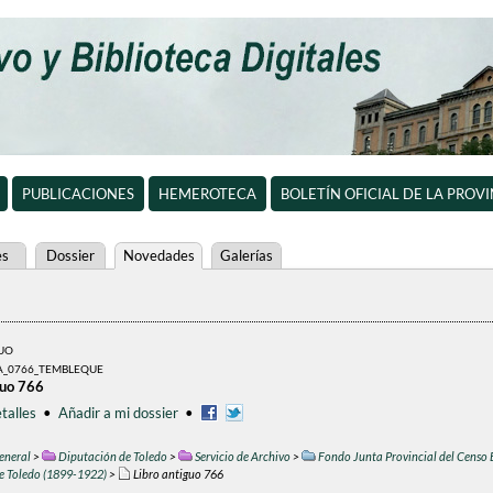
PUBLICACIONES
HEMEROTECA
BOLETÍN OFICIAL DE LA PROV
es
Dossier
Novedades
Galerías
GUO
A_0766_TEMBLEQUE
guo 766
talles
•
Añadir a mi dossier
•
eneral
>
Diputación de Toledo
>
Servicio de Archivo
>
Fondo Junta Provincial del Censo 
de Toledo (1899-1922)
>
Libro antiguo 766