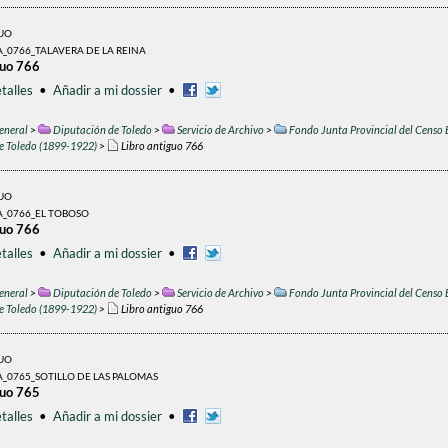
GUO
_0766_TALAVERA DE LA REINA
guo 766
talles
•
Añadir a mi dossier
•
eneral
>
Diputación de Toledo
>
Servicio de Archivo
>
Fondo Junta Provincial del Censo 
de Toledo (1899-1922)
>
Libro antiguo 766
GUO
A_0766_EL TOBOSO
guo 766
talles
•
Añadir a mi dossier
•
eneral
>
Diputación de Toledo
>
Servicio de Archivo
>
Fondo Junta Provincial del Censo 
de Toledo (1899-1922)
>
Libro antiguo 766
GUO
_0765_SOTILLO DE LAS PALOMAS
guo 765
talles
•
Añadir a mi dossier
•