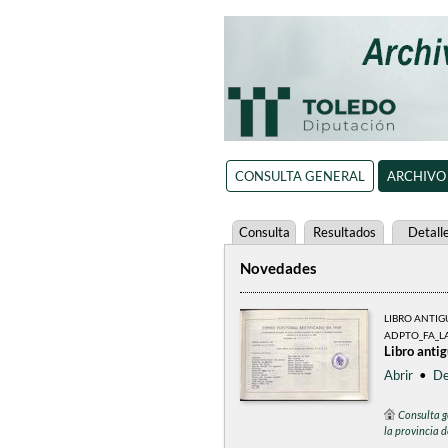
CONSULTA GENERAL
ARCHIVO
Consulta
Resultados
Detall
Novedades
LIBRO ANTI
ADPTO_FA_L
Libro anti
Abrir
•
De
Consulta g
la provincia 