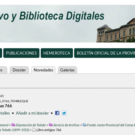
PUBLICACIONES
HEMEROTECA
BOLETÍN OFICIAL DE LA PROV
es
Dossier
Novedades
Galerías
GUO
A_0766_TEMBLEQUE
guo 766
talles
•
Añadir a mi dossier
•
eneral
>
Diputación de Toledo
>
Servicio de Archivo
>
Fondo Junta Provincial del Censo 
de Toledo (1899-1922)
>
Libro antiguo 766