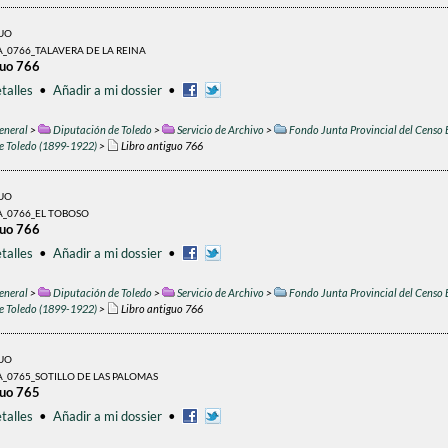
GUO
_0766_TALAVERA DE LA REINA
guo 766
talles
•
Añadir a mi dossier
•
eneral
>
Diputación de Toledo
>
Servicio de Archivo
>
Fondo Junta Provincial del Censo 
de Toledo (1899-1922)
>
Libro antiguo 766
GUO
A_0766_EL TOBOSO
guo 766
talles
•
Añadir a mi dossier
•
eneral
>
Diputación de Toledo
>
Servicio de Archivo
>
Fondo Junta Provincial del Censo 
de Toledo (1899-1922)
>
Libro antiguo 766
GUO
_0765_SOTILLO DE LAS PALOMAS
guo 765
talles
•
Añadir a mi dossier
•