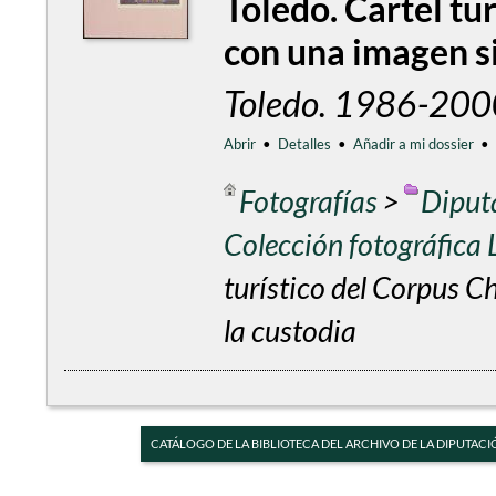
Toledo. Cartel tu
con una imagen si
Toledo. 1986-200
Abrir
•
Detalles
•
Añadir a mi dossier
•
Fotografías
>
Diput
Colección fotográfica
turístico del Corpus C
la custodia
CATÁLOGO DE LA BIBLIOTECA DEL ARCHIVO DE LA DIPUTACI