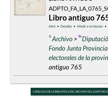
ADPTO_FA_LA_0765_
Libro antiguo 76
Abrir
•
Detalles
•
Añadir a mi dossier
•
Archivo
>
Diputació
Fondo Junta Provincial
electorales de la prov
antiguo 765
CATÁLOGO DE LA BIBLIOTECA DEL ARCHIVO DE LA DIPUTACI