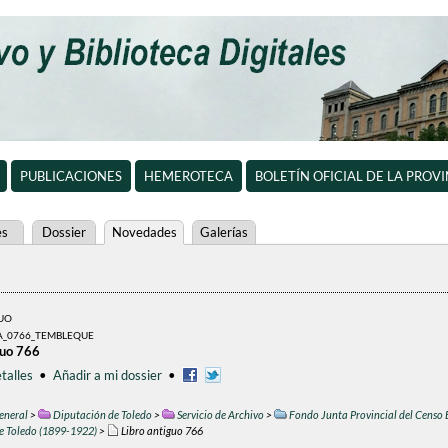
PUBLICACIONES
HEMEROTECA
BOLETÍN OFICIAL DE LA PROV
es
Dossier
Novedades
Galerías
GUO
A_0766_TEMBLEQUE
guo 766
talles
•
Añadir a mi dossier
•
eneral
>
Diputación de Toledo
>
Servicio de Archivo
>
Fondo Junta Provincial del Censo 
de Toledo (1899-1922)
>
Libro antiguo 766