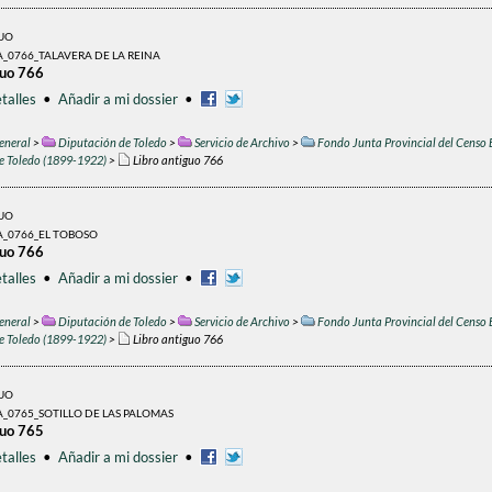
GUO
_0766_TALAVERA DE LA REINA
guo 766
talles
•
Añadir a mi dossier
•
eneral
>
Diputación de Toledo
>
Servicio de Archivo
>
Fondo Junta Provincial del Censo 
de Toledo (1899-1922)
>
Libro antiguo 766
GUO
A_0766_EL TOBOSO
guo 766
talles
•
Añadir a mi dossier
•
eneral
>
Diputación de Toledo
>
Servicio de Archivo
>
Fondo Junta Provincial del Censo 
de Toledo (1899-1922)
>
Libro antiguo 766
GUO
_0765_SOTILLO DE LAS PALOMAS
guo 765
talles
•
Añadir a mi dossier
•