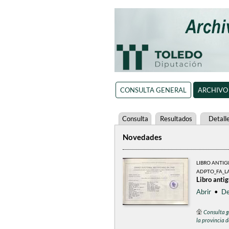
CONSULTA GENERAL
ARCHIVO
Consulta
Resultados
Detall
Novedades
LIBRO ANTI
ADPTO_FA_L
Libro anti
Abrir
•
De
Consulta g
la provincia 