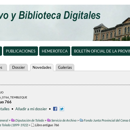
PUBLICACIONES
HEMEROTECA
BOLETÍN OFICIAL DE LA PROV
es
Dossier
Novedades
Galerías
GUO
A_0766_TEMBLEQUE
guo 766
talles
•
Añadir a mi dossier
•
eneral
>
Diputación de Toledo
>
Servicio de Archivo
>
Fondo Junta Provincial del Censo 
de Toledo (1899-1922)
>
Libro antiguo 766