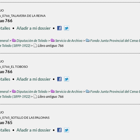
GUO
_0766_TALAVERA DE LA REINA
guo 766
talles
•
Añadir a mi dossier
•
eneral
>
Diputación de Toledo
>
Servicio de Archivo
>
Fondo Junta Provincial del Censo 
de Toledo (1899-1922)
>
Libro antiguo 766
GUO
A_0766_EL TOBOSO
guo 766
talles
•
Añadir a mi dossier
•
eneral
>
Diputación de Toledo
>
Servicio de Archivo
>
Fondo Junta Provincial del Censo 
de Toledo (1899-1922)
>
Libro antiguo 766
GUO
_0765_SOTILLO DE LAS PALOMAS
guo 765
talles
•
Añadir a mi dossier
•