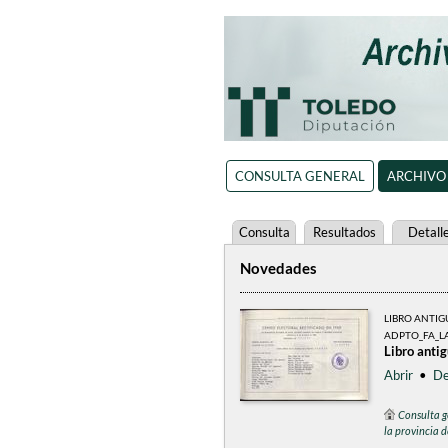
CONSULTA GENERAL
ARCHIVO
Consulta
Resultados
Detall
Novedades
LIBRO ANTI
ADPTO_FA_L
Libro anti
Abrir
•
De
Consulta g
la provincia 