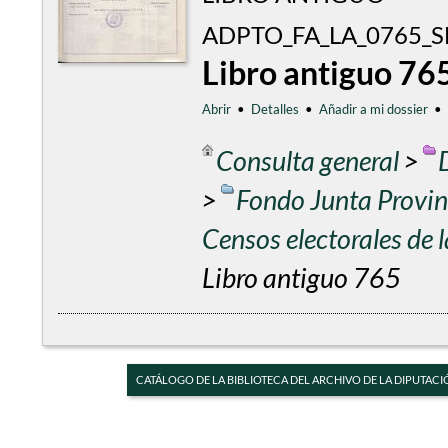
ADPTO_FA_LA_0765_S
Libro antiguo 76
Abrir
•
Detalles
•
Añadir a mi dossier
•
Consulta general
>
>
Fondo Junta Provinc
Censos electorales de
Libro antiguo 765
CATÁLOGO DE LA BIBLIOTECA DEL ARCHIVO DE LA DIPUTACI