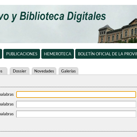
PUBLICACIONES
HEMEROTECA
BOLETÍN OFICIAL DE LA PROV
es
Dossier
Novedades
Galerías
palabras
palabras
palabras