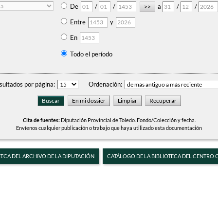
De
/
/
a
/
/
Entre
y
En
Todo el período
sultados por página:
Ordenación:
Cita de fuentes:
Diputación Provincial de Toledo. Fondo/Colección y fecha.
Envíenos cualquier publicación o trabajo que haya utilizado esta documentación
TECA DEL ARCHIVO DE LA DIPUTACIÓN
CATÁLOGO DE LA BIBLIOTECA DEL CENTRO