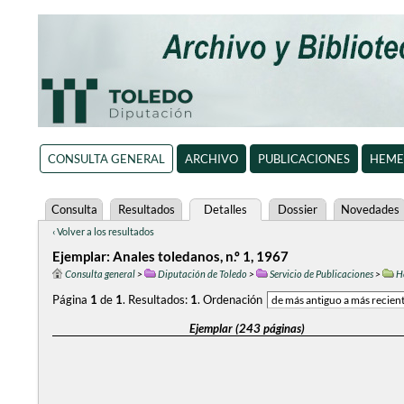
CONSULTA GENERAL
ARCHIVO
PUBLICACIONES
HEME
Consulta
Resultados
Detalles
Dossier
Novedades
‹ Volver a los resultados
Ejemplar: Anales toledanos, n.º 1, 1967
Consulta general
>
Diputación de Toledo
>
Servicio de Publicaciones
>
H
Página
1
de
1
.
Resultados:
1
.
Ordenación
Ejemplar (243 páginas)