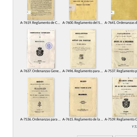
A-7619. Reglamento de Colegios Nacionales de Sordomudos y de Ciegos de España
A-7600. Reglamento del Servicio de Inspección de Rentas y Exacciones
A-7637. Ordenanzas Generales de Montes
A-7496. Reglamento para gobierno del Asilo de Pobres de esta ciudad
A-7536. Ordenanzas para el Régimen del Santo Hospital de la Caridad de esta villa de Talavera de la Reina, aprobadas por el Real y Supremo Consejo de Castilla en 14 de noviembre de 1831
A-7615. Reglamento de la Inclusa y Colegio de la Paz de Madrid
Y 5