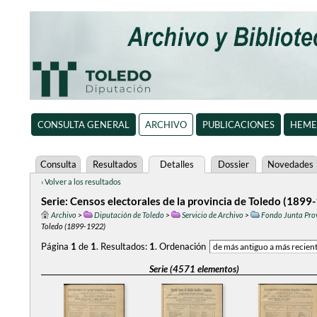
CONSULTA GENERAL
ARCHIVO
PUBLICACIONES
HEME
Consulta
Resultados
Detalles
Dossier
Novedades
‹ Volver a los resultados
Serie: Censos electorales de la provincia de Toledo (1899
Archivo
>
Diputación de Toledo
>
Servicio de Archivo
>
Fondo Junta Prov
Toledo (1899-1922)
Página
1
de
1
.
Resultados:
1
.
Ordenación
Serie (4571 elementos)