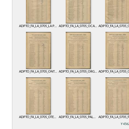
ADPTO_FA_LA_0705_LA PUEBLANUEVA. Libro antiguo 705
ADPTO_FA_LA_0705_OCAÑA. Libro antiguo 705
ADPTO_FA_LA_0705_ONTÍGOLA CON OREJA. Libro antiguo 705
ADPTO_FA_LA_0705_ORGAZ CON ARISGOTAS. Libro antiguo 705
ADPTO_FA_LA_0705_OTERO. Libro antiguo 705
ADPTO_FA_LA_0705_PALOMEQUE. Libro antiguo 705
Y 4562