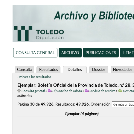
CONSULTA GENERAL
ARCHIVO
PUBLICACIONES
HEME
Consulta
Resultados
Detalles
Dossier
Novedades
‹ Volver a los resultados
Ejemplar: Boletín Oficial de la Provincia de Toledo, n.º 28
Consulta general
>
Diputación de Toledo
>
Servicio de Archivo
>
Hemero
ordinarios
Página
30
de
49.926
.
Resultados:
49.926
.
Ordenación
Ejemplar (4 páginas)