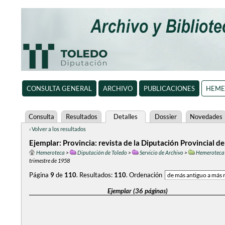
CONSULTA GENERAL
ARCHIVO
PUBLICACIONES
HEME
Consulta
Resultados
Detalles
Dossier
Novedades
‹ Volver a los resultados
Ejemplar: Provincia: revista de la Diputación Provincial d
Hemeroteca
>
Diputación de Toledo
>
Servicio de Archivo
>
Hemeroteca
trimestre de 1958
Página
9
de
110
.
Resultados:
110
.
Ordenación
Ejemplar (36 páginas)