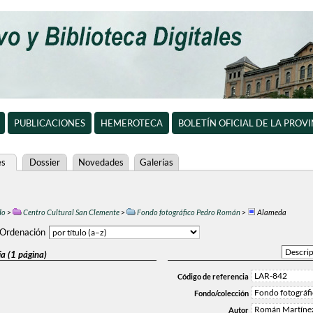
PUBLICACIONES
HEMEROTECA
BOLETÍN OFICIAL DE LA PROV
es
Dossier
Novedades
Galerías
do
>
Centro Cultural San Clemente
>
Fondo fotográfico Pedro Román
>
Alameda
Ordenación
a (1 página)
LAR-842
Código de referencia
Fondo fotográf
Fondo/colección
Román Martínez
Autor