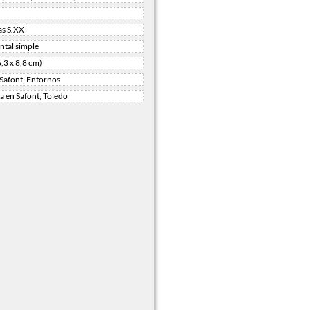
as S.XX
tal simple
6,3 x 8,8 cm)
 Safont, Entornos
a en Safont, Toledo