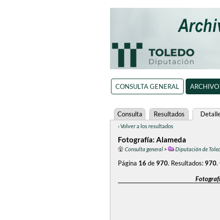
CONSULTA GENERAL
ARCHIVO
Consulta
Resultados
Detall
‹ Volver a los resultados
Fotografía: Alameda
Consulta general
>
Diputación de Tole
Página
16
de
970
.
Resultados:
970
.
Fotografí