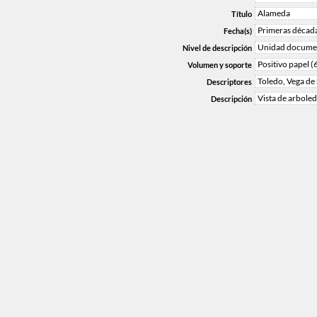
Alameda
Título
Primeras décad
Fecha(s)
Unidad documen
Nivel de descripción
Positivo papel (
Volumen y soporte
Toledo, Vega de
Descriptores
Vista de arboled
Descripción