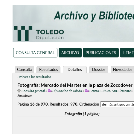
CONSULTA GENERAL
ARCHIVO
PUBLICACIONES
HEME
Consulta
Resultados
Detalles
Dossier
Novedades
‹ Volver a los resultados
Fotografía: Mercado del Martes en la plaza de Zocodover
Consulta general
>
Diputación de Toledo
>
Centro Cultural San Clemente
>
Zocodover
Página
16
de
970
.
Resultados:
970
.
Ordenación
Fotografía (1 página)