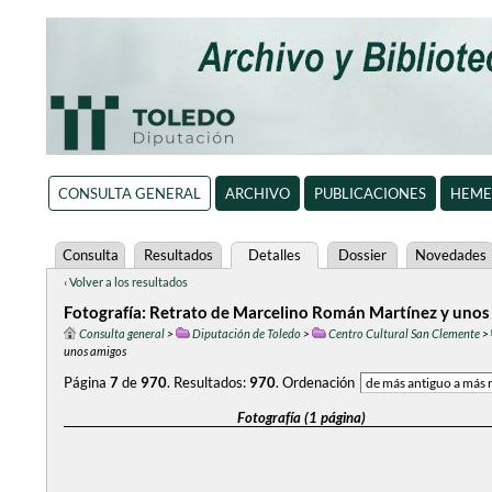
CONSULTA GENERAL
ARCHIVO
PUBLICACIONES
HEME
Consulta
Resultados
Detalles
Dossier
Novedades
‹ Volver a los resultados
Fotografía: Retrato de Marcelino Román Martínez y unos
Consulta general
>
Diputación de Toledo
>
Centro Cultural San Clemente
>
unos amigos
Página
7
de
970
.
Resultados:
970
.
Ordenación
Fotografía (1 página)