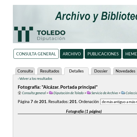
CONSULTA GENERAL
ARCHIVO
PUBLICACIONES
HEME
Consulta
Resultados
Detalles
Dossier
Novedades
‹ Volver a los resultados
Fotografía: "Alcázar. Portada principal"
Consulta general
>
Diputación de Toledo
>
Servicio de Archivo
>
Colecció
Página
7
de
201
.
Resultados:
201
.
Ordenación
Fotografía (1 página)