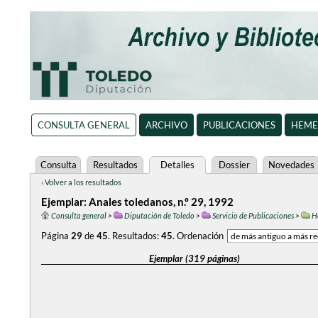
CONSULTA GENERAL
ARCHIVO
PUBLICACIONES
HEME
Consulta
Resultados
Detalles
Dossier
Novedades
‹ Volver a los resultados
Ejemplar: Anales toledanos, n.º 29, 1992
Consulta general
>
Diputación de Toledo
>
Servicio de Publicaciones
>
H
Página
29
de
45
.
Resultados:
45
.
Ordenación
Ejemplar (319 páginas)