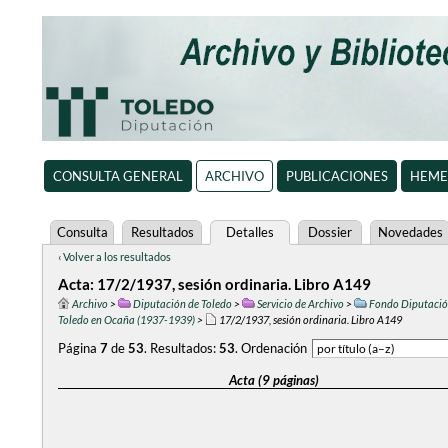
CONSULTA GENERAL
ARCHIVO
PUBLICACIONES
HEME
Consulta
Resultados
Detalles
Dossier
Novedades
‹ Volver a los resultados
Acta: 17/2/1937, sesión ordinaria. Libro A149
Archivo
>
Diputación de Toledo
>
Servicio de Archivo
>
Fondo Diputación
Toledo en Ocaña (1937-1939)
>
17/2/1937, sesión ordinaria. Libro A149
Página
7
de
53
.
Resultados:
53
.
Ordenación
Acta (9 páginas)