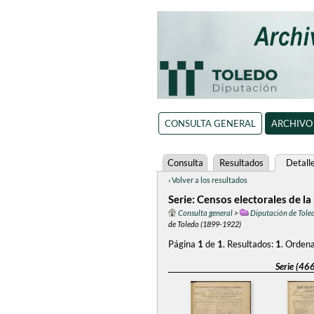
CONSULTA GENERAL
ARCHIVO
Consulta
Resultados
Detall
‹ Volver a los resultados
Serie: Censos electorales de l
Consulta general
>
Diputación de Tole
de Toledo (1899-1922)
Página
1
de
1
.
Resultados:
1
.
Ordena
Serie (46