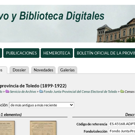
PUBLICACIONES
HEMEROTECA
BOLETÍN OFICIAL DE LA PROV
es
Dossier
Novedades
Galerías
a provincia de Toledo (1899-1922)
do
>
Servicio de Archivo
>
Fondo Junta Provincial del Censo Electoral de Toledo
>
Censos 
ción
61 elementos)
Descr
ES.45168.ADPT
Código de referencia
Fondo Junta Pro
Fondo/colección