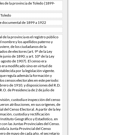
es de la provincia de Toledo (1899-
. Toledo
ie documental de 1899 a 1922
l de la provincia es el registro público
l nombre y los apellidos paterno y
tuviere, de los ciudadanos de la
ados de electores (art. 9º de la Ley
e junio de 1890; y art. 10º de la Ley
e agosto de 1907). El censo era
 era modificado sino en virtud de
tablecida por la legislación vigente.
que regula además la formación y
 los censos electorales en este periodo:
ebrero de 1910, y disposiciones del R.D.
 R.O. de Presidencia de 2 de julio de
visión, custodia e inspección del censo
fueron atribuciones, en sus orígenes, de
al del Censo Electoral. A partir de la ley
mación, custodia y rectificación
Instituto Geográfico y Estadístico, en
 con las Juntas Provinciales del Censo.
ida la Junta Provincial del Censo
mero de mayo de cada año, el secretario