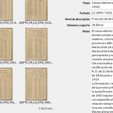
Censos electoral
Título
1922)
[c] 1899 / 1922
Fecha(s)
Fracción de ser
Nivel de descripción
ADPTO_FA_LA_0705_OCAÑA. Libro antiguo 705
ADPTO_FA_LA_0705_OLÍAS DEL REY. Libro antiguo 705
26 libros
Volumen y soporte
El censo electora
Notas
donde constan e
materno, si los 
provincia calific
electoral de 26 d
electoral de 8 d
permanente y no
revisión anual es
ADPTO_FA_LA_0705_ORGAZ CON ARISGOTAS. Libro antiguo 705
ADPTO_FA_LA_0705_OROPESA Y CORCHUELA. Libro antiguo 705
Otra normativa 
rectificación de
R. D. de 21 de f
de 18 de junio y
1919.
La formación, re
de la provincia 
la Junta Provinci
de 1907 esta for
correspondió al 
ADPTO_FA_LA_0705_PALOMEQUE. Libro antiguo 705
ADPTO_FA_LA_0705_PANTOJA. Libro antiguo 705
relación siempre
Una vez constitu
Y 4652 más...
Electoral el pri