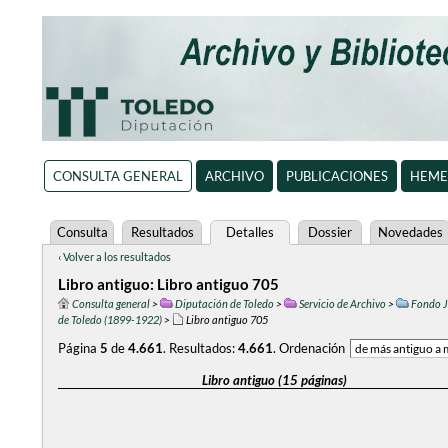
CONSULTA GENERAL
ARCHIVO
PUBLICACIONES
HEME
Consulta
Resultados
Detalles
Dossier
Novedades
‹ Volver a los resultados
Libro antiguo: Libro antiguo 705
Consulta general
>
Diputación de Toledo
>
Servicio de Archivo
>
Fondo J
de Toledo (1899-1922)
>
Libro antiguo 705
Página
5
de
4.661
.
Resultados:
4.661
.
Ordenación
Libro antiguo (15 páginas)