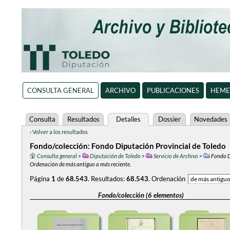
CONSULTA GENERAL
ARCHIVO
PUBLICACIONES
HEME
Consulta
Resultados
Detalles
Dossier
Novedades
‹ Volver a los resultados
Fondo/colección: Fondo Diputación Provincial de Toledo
Consulta general
>
Diputación de Toledo
>
Servicio de Archivo
>
Fondo D
Ordenación de más antiguo a más reciente.
Página
1
de
68.543
.
Resultados:
68.543
.
Ordenación
Fondo/colección (6 elementos)