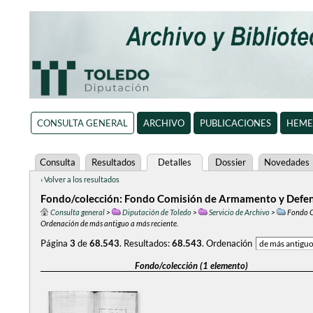
CONSULTA GENERAL
ARCHIVO
PUBLICACIONES
HEME
Consulta
Resultados
Detalles
Dossier
Novedades
‹ Volver a los resultados
Fondo/colección: Fondo Comisión de Armamento y Defens
Consulta general
>
Diputación de Toledo
>
Servicio de Archivo
>
Fondo C
Ordenación de más antiguo a más reciente.
Página
3
de
68.543
.
Resultados:
68.543
.
Ordenación
Fondo/colección (1 elemento)