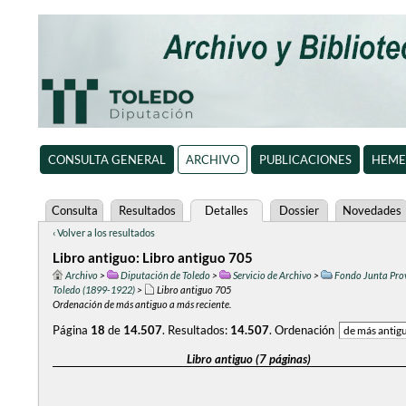
CONSULTA GENERAL
ARCHIVO
PUBLICACIONES
HEME
Consulta
Resultados
Detalles
Dossier
Novedades
‹ Volver a los resultados
Libro antiguo: Libro antiguo 705
Archivo
>
Diputación de Toledo
>
Servicio de Archivo
>
Fondo Junta Prov
Toledo (1899-1922)
>
Libro antiguo 705
Ordenación de más antiguo a más reciente.
Página
18
de
14.507
.
Resultados:
14.507
.
Ordenación
Libro antiguo (7 páginas)