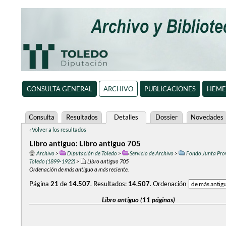
CONSULTA GENERAL
ARCHIVO
PUBLICACIONES
HEME
Consulta
Resultados
Detalles
Dossier
Novedades
‹ Volver a los resultados
Libro antiguo: Libro antiguo 705
Archivo
>
Diputación de Toledo
>
Servicio de Archivo
>
Fondo Junta Prov
Toledo (1899-1922)
>
Libro antiguo 705
Ordenación de más antiguo a más reciente.
Página
21
de
14.507
.
Resultados:
14.507
.
Ordenación
Libro antiguo (11 páginas)