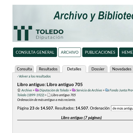
CONSULTA GENERAL
ARCHIVO
PUBLICACIONES
HEME
Consulta
Resultados
Detalles
Dossier
Novedades
‹ Volver a los resultados
Libro antiguo: Libro antiguo 705
Archivo
>
Diputación de Toledo
>
Servicio de Archivo
>
Fondo Junta Prov
Toledo (1899-1922)
>
Libro antiguo 705
Ordenación de más antiguo a más reciente.
Página
23
de
14.507
.
Resultados:
14.507
.
Ordenación
Libro antiguo (7 páginas)