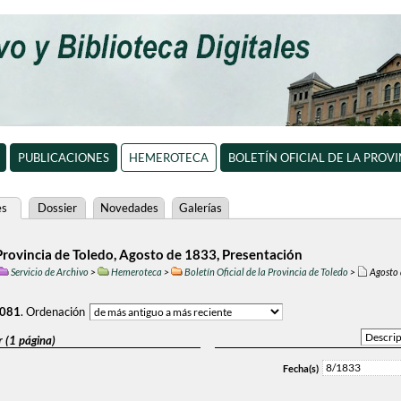
PUBLICACIONES
HEMEROTECA
BOLETÍN OFICIAL DE LA PROV
es
Dossier
Novedades
Galerías
a Provincia de Toledo, Agosto de 1833, Presentación
Servicio de Archivo
>
Hemeroteca
>
Boletín Oficial de la Provincia de Toledo
>
Agosto 
.081
.
Ordenación
 (1 página)
8/1833
Fecha(s)