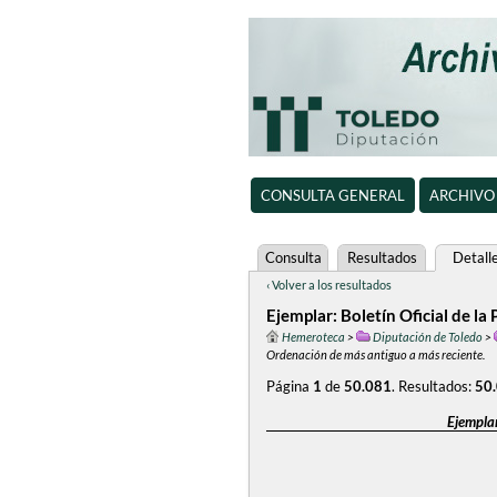
CONSULTA GENERAL
ARCHIVO
Consulta
Resultados
Detall
‹ Volver a los resultados
Ejemplar: Boletín Oficial de l
Hemeroteca
>
Diputación de Toledo
>
Ordenación de más antiguo a más reciente.
Página
1
de
50.081
.
Resultados:
50
Ejemplar