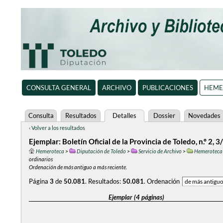
CONSULTA GENERAL
ARCHIVO
PUBLICACIONES
HEME
Consulta
Resultados
Detalles
Dossier
Novedades
‹ Volver a los resultados
Ejemplar: Boletín Oficial de la Provincia de Toledo, n.º 2,
Hemeroteca
>
Diputación de Toledo
>
Servicio de Archivo
>
Hemeroteca
ordinarios
Ordenación de más antiguo a más reciente.
Página
3
de
50.081
.
Resultados:
50.081
.
Ordenación
Ejemplar (4 páginas)