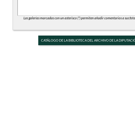
Las galerías marcadas con un asterisco (*) permiten añadir comentarios a sus foto
CATÁLOGO DE LA BIBLIOTECA DEL ARCHIVO DE LA DIPUTACI