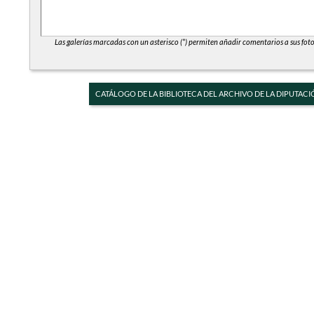
Las galerías marcadas con un asterisco (*) permiten añadir comentarios a sus foto
CATÁLOGO DE LA BIBLIOTECA DEL ARCHIVO DE LA DIPUTACI