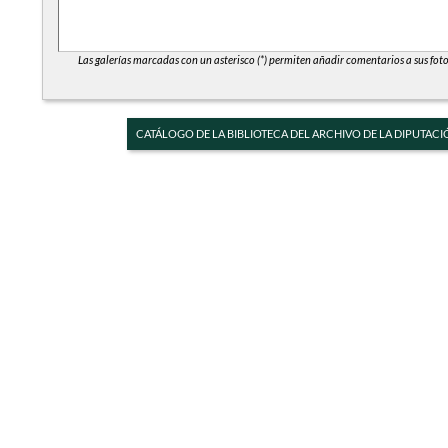
Las galerías marcadas con un asterisco (*) permiten añadir comentarios a sus foto
CATÁLOGO DE LA BIBLIOTECA DEL ARCHIVO DE LA DIPUTACI