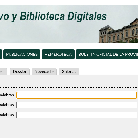
PUBLICACIONES
HEMEROTECA
BOLETÍN OFICIAL DE LA PROV
es
Dossier
Novedades
Galerías
palabras
palabras
palabras