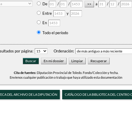
De
/
/
a
/
/
Entre
y
En
Todo el período
sultados por página:
Ordenación:
Cita de fuentes:
Diputación Provincial de Toledo. Fondo/Colección y fecha.
Envíenos cualquier publicación o trabajo que haya utilizado esta documentación
TECA DEL ARCHIVO DE LA DIPUTACIÓN
CATÁLOGO DE LA BIBLIOTECA DEL CENTRO