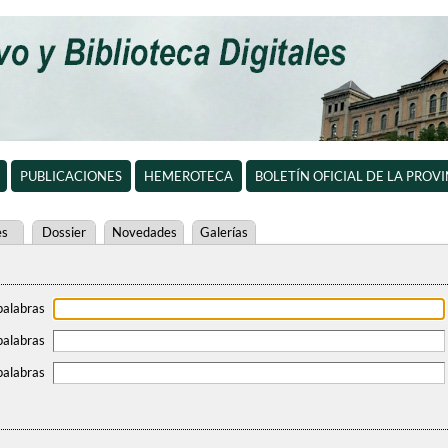
PUBLICACIONES
HEMEROTECA
BOLETÍN OFICIAL DE LA PROV
es
Dossier
Novedades
Galerías
palabras
palabras
palabras