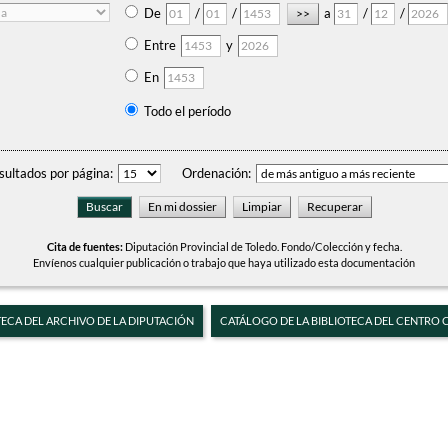
De
/
/
a
/
/
Entre
y
En
Todo el período
sultados por página:
Ordenación:
Cita de fuentes:
Diputación Provincial de Toledo. Fondo/Colección y fecha.
Envíenos cualquier publicación o trabajo que haya utilizado esta documentación
TECA DEL ARCHIVO DE LA DIPUTACIÓN
CATÁLOGO DE LA BIBLIOTECA DEL CENTRO