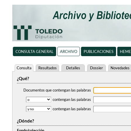
CONSULTA GENERAL
ARCHIVO
PUBLICACIONES
HEME
Consulta
Resultados
Detalles
Dossier
Novedades
¿Qué?
Documentos que contengan
las palabras
contengan
las palabras
contengan
las palabras
¿Dónde?
Fondo/colección