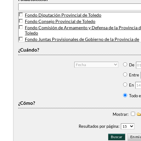
Fondo Diputación Provincial de Toledo
Fondo Consejo Provincial de Toledo
Fondo Comisión de Armamento y Defensa de la Provincia 
Toledo
Fondo Juntas Provisionales de Gobierno de la Provincia de
Toledo
¿Cuándo?
Colección planos de la Intendencia de la Provincia de Toled
Fondo Comisión de Revisión de Agravios de Toledo y su par
Fondo Hospital de Santa Cruz de Niños Expósitos de Toledo
De
Fondo Junta Provincial del Censo Electoral de Toledo
Entre
En
Todo e
¿Cómo?
Mostrar:
Resultados por página: