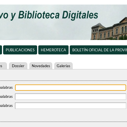
PUBLICACIONES
HEMEROTECA
BOLETÍN OFICIAL DE LA PROV
es
Dossier
Novedades
Galerías
palabras
palabras
palabras