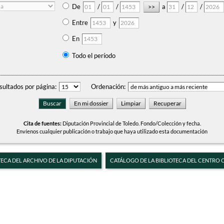
De
/
/
a
/
/
Entre
y
En
Todo el período
sultados por página:
Ordenación:
Cita de fuentes:
Diputación Provincial de Toledo. Fondo/Colección y fecha.
Envíenos cualquier publicación o trabajo que haya utilizado esta documentación
TECA DEL ARCHIVO DE LA DIPUTACIÓN
CATÁLOGO DE LA BIBLIOTECA DEL CENTRO