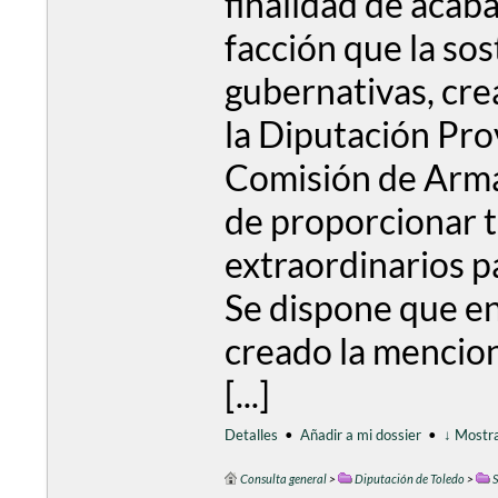
finalidad de acabar
facción que la sos
gubernativas, crea
la Diputación Prov
Comisión de Arma
de proporcionar t
extraordinarios pa
Se dispone que en
creado la mencio
[...]
Detalles
•
Añadir a mi dossier
•
↓ Mostra
Consulta general
>
Diputación de Toledo
>
S