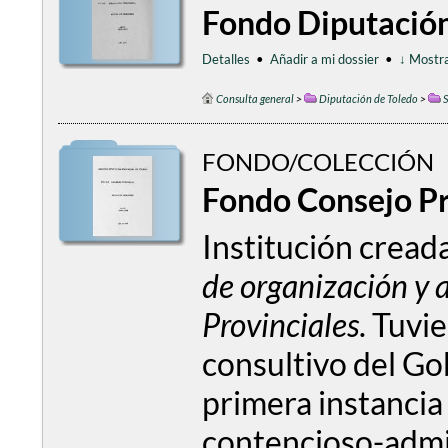
Fondo Diputación
Detalles
•
Añadir a mi dossier
•
↓ Mostra
Consulta general
>
Diputación de Toledo
>
S
FONDO/COLECCIÓN
Fondo Consejo Pr
Institución cread
de organización y 
Provinciales
. Tuvi
consultivo del Go
primera instancia
contencioso-admin