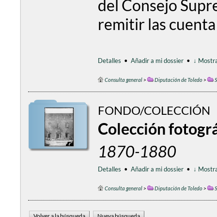
del Consejo Supre
remitir las cuenta
Detalles
•
Añadir a mi dossier
•
↓ Mostra
Consulta general
>
Diputación de Toledo
>
S
FONDO/COLECCIÓN
Colección fotográ
1870-1880
Detalles
•
Añadir a mi dossier
•
↓ Mostra
Consulta general
>
Diputación de Toledo
>
S