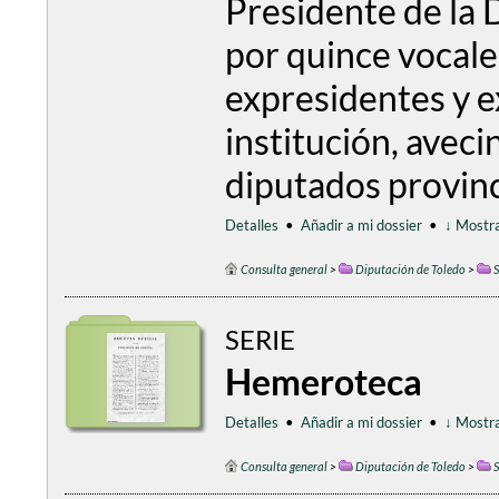
Presidente de la 
por quince vocales
expresidentes y e
institución, aveci
diputados provincia
Detalles
•
Añadir a mi dossier
•
↓ Mostra
Consulta general
>
Diputación de Toledo
>
S
SERIE
Hemeroteca
Detalles
•
Añadir a mi dossier
•
↓ Mostra
Consulta general
>
Diputación de Toledo
>
S