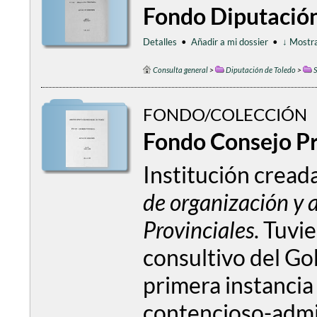
Fondo Diputación
Detalles
•
Añadir a mi dossier
•
↓ Mostra
Consulta general
>
Diputación de Toledo
>
S
FONDO/COLECCIÓN
Fondo Consejo Pr
Institución cread
de organización y 
Provinciales
. Tuvi
consultivo del Go
primera instancia
contencioso-admin