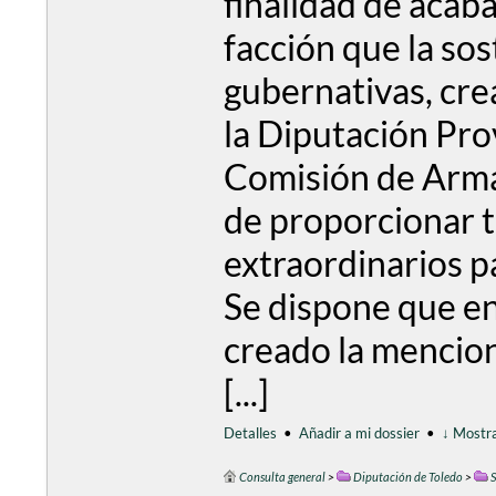
finalidad de acabar
facción que la sos
gubernativas, crea
la Diputación Prov
Comisión de Arma
de proporcionar t
extraordinarios pa
Se dispone que en
creado la mencio
[...]
Detalles
•
Añadir a mi dossier
•
↓ Mostra
Consulta general
>
Diputación de Toledo
>
S