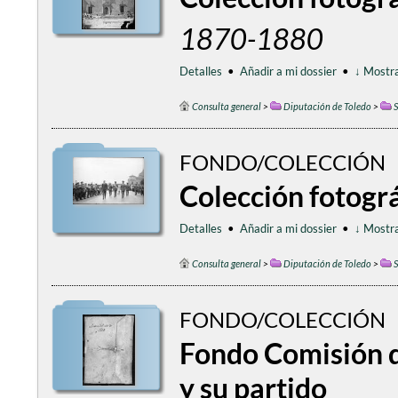
1870-1880
Detalles
•
Añadir a mi dossier
•
↓ Mostra
Consulta general
>
Diputación de Toledo
>
S
FONDO/COLECCIÓN
Colección fotogr
Detalles
•
Añadir a mi dossier
•
↓ Mostra
Consulta general
>
Diputación de Toledo
>
S
FONDO/COLECCIÓN
Fondo Comisión d
y su partido