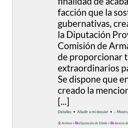
finalidad de acabar
facción que la sos
gubernativas, crea
la Diputación Prov
Comisión de Arma
de proporcionar t
extraordinarios pa
Se dispone que en
creado la mencio
[...]
Detalles
•
Añadir a mi dossier
•
↓ Mostra
Archivo
>
Diputación de Toledo
>
Servicio d