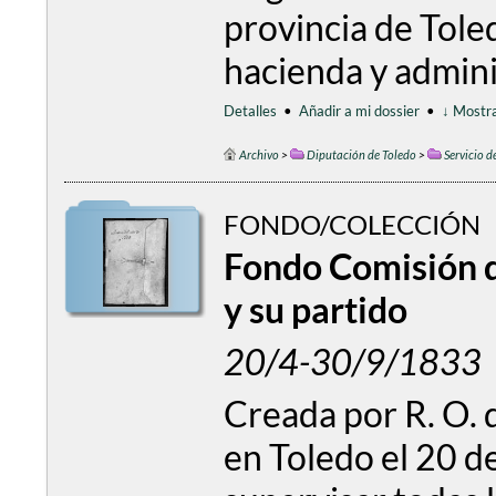
provincia de Toled
hacienda y adminis
Detalles
•
Añadir a mi dossier
•
↓ Mostra
Archivo
>
Diputación de Toledo
>
Servicio d
FONDO/COLECCIÓN
Fondo Comisión d
y su partido
20/4-30/9/1833
Creada por R. O. 
en Toledo el 20 de