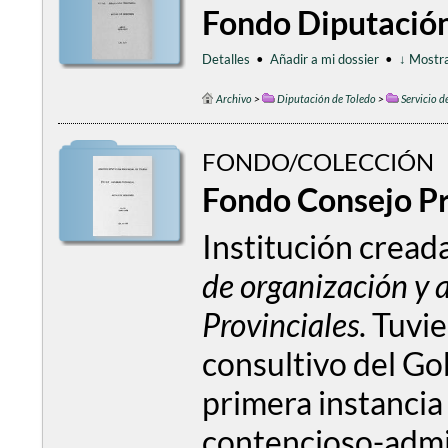
Fondo Diputación
Detalles
•
Añadir a mi dossier
•
↓ Mostra
Archivo
>
Diputación de Toledo
>
Servicio d
FONDO/COLECCIÓN
Fondo Consejo Pr
Institución cread
de organización y 
Provinciales
. Tuvi
consultivo del Go
primera instancia
contencioso-admin