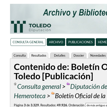
CONSULTA GENERAL
ARCHIVO
PUBLICACIONES
HEME
Consulta
Resultados
Detalles
Dossier
Novedades
Contenido de: Boletín Of
Toledo [Publicación]
Consulta general
>
Diputación de
Hemeroteca
>
Boletín Oficial de l
Página
3
de
3.329
.
Resultados:
49.926
.
Ordenación