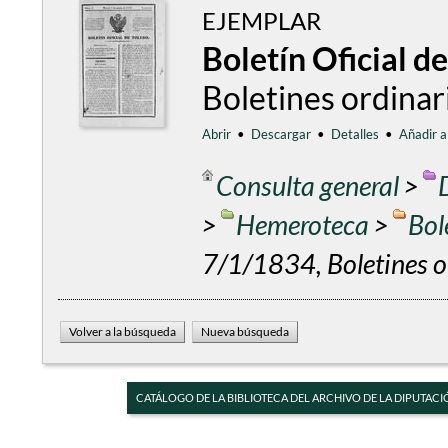
EJEMPLAR
Boletín Oficial d
Boletines ordinar
Abrir
•
Descargar
•
Detalles
•
Añadir a
Consulta general
>
>
Hemeroteca
>
Bol
7/1/1834, Boletines o
CATÁLOGO DE LA BIBLIOTECA DEL ARCHIVO DE LA DIPUTACI