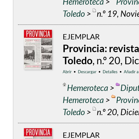
Hemeroteca
>
Provin
Toledo
>
n.º 19, Nov
EJEMPLAR
Provincia: revist
Toledo
, n.º 20, 
Abrir
•
Descargar
•
Detalles
•
Añadir a
Hemeroteca
>
Diput
Hemeroteca
>
Provin
Toledo
>
n.º 20, Dic
EJEMPLAR