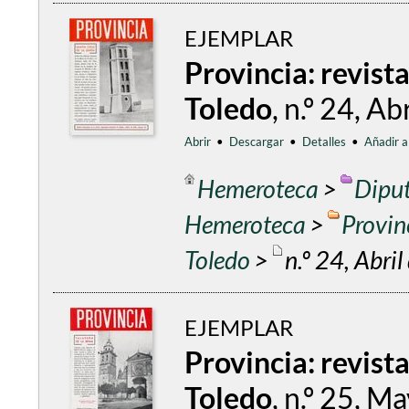
EJEMPLAR
Provincia: revist
Toledo
, n.º 24, A
Abrir
•
Descargar
•
Detalles
•
Añadir a
Hemeroteca
>
Diput
Hemeroteca
>
Provin
Toledo
>
n.º 24, Abri
EJEMPLAR
Provincia: revist
Toledo
, n.º 25, 