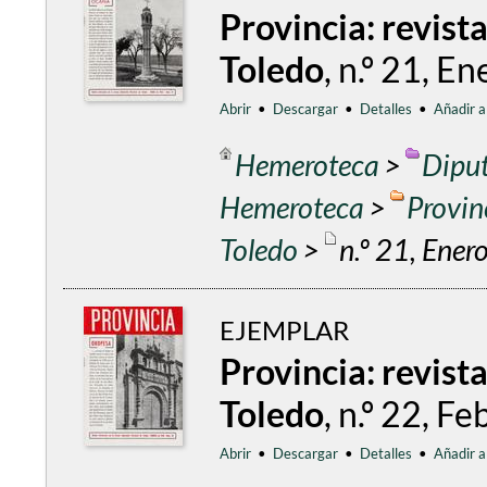
Provincia: revist
Toledo
, n.º 21, E
Abrir
•
Descargar
•
Detalles
•
Añadir a
Hemeroteca
>
Diput
Hemeroteca
>
Provin
Toledo
>
n.º 21, Ener
EJEMPLAR
Provincia: revist
Toledo
, n.º 22, F
Abrir
•
Descargar
•
Detalles
•
Añadir a