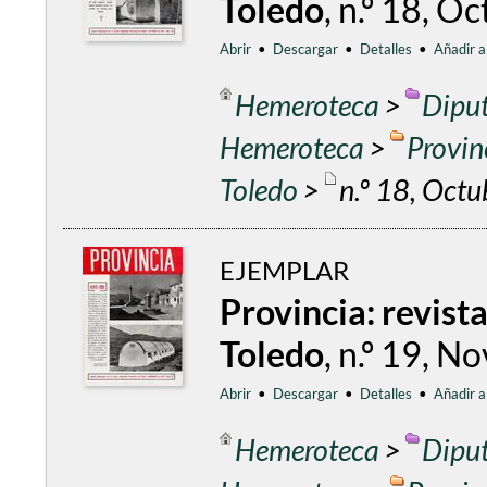
Toledo
, n.º 18, 
Abrir
•
Descargar
•
Detalles
•
Añadir a
Hemeroteca
>
Diput
Hemeroteca
>
Provin
Toledo
>
n.º 18, Oct
EJEMPLAR
Provincia: revist
Toledo
, n.º 19, 
Abrir
•
Descargar
•
Detalles
•
Añadir a
Hemeroteca
>
Diput