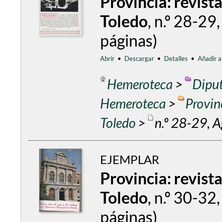
Provincia: revist
Toledo
, n.º 28-2
páginas)
Abrir
•
Descargar
•
Detalles
•
Añadir a
Hemeroteca
>
Diput
Hemeroteca
>
Provin
Toledo
>
n.º 28-29, 
EJEMPLAR
Provincia: revist
Toledo
, n.º 30-3
páginas)