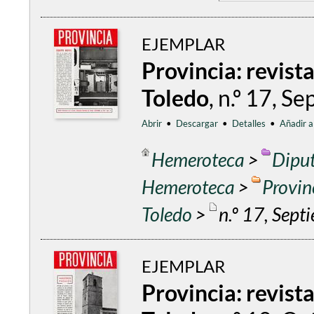
EJEMPLAR
Provincia: revist
Toledo
, n.º 17, 
Abrir
•
Descargar
•
Detalles
•
Añadir a
Hemeroteca
>
Diput
Hemeroteca
>
Provin
Toledo
>
n.º 17, Sep
EJEMPLAR
Provincia: revist