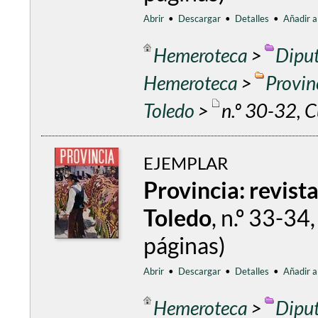
Abrir
•
Descargar
•
Detalles
•
Añadir a
Hemeroteca
>
Diput
Hemeroteca
>
Provin
Toledo
>
n.º 30-32, 
EJEMPLAR
Provincia: revist
Toledo
, n.º 33-3
páginas)
Abrir
•
Descargar
•
Detalles
•
Añadir a
Hemeroteca
>
Diput