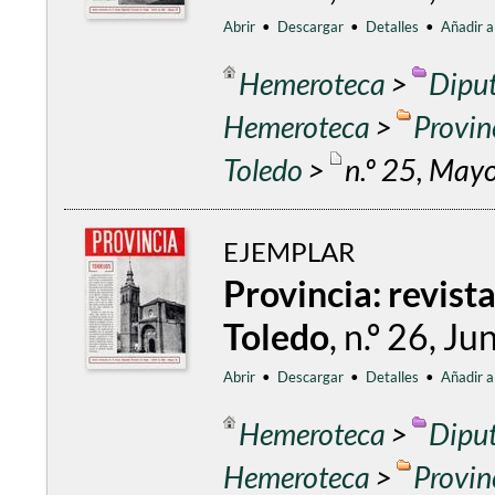
Abrir
•
Descargar
•
Detalles
•
Añadir a
Hemeroteca
>
Diput
Hemeroteca
>
Provin
Toledo
>
n.º 25, May
EJEMPLAR
Provincia: revist
Toledo
, n.º 26, J
Abrir
•
Descargar
•
Detalles
•
Añadir a
Hemeroteca
>
Diput
Hemeroteca
>
Provin