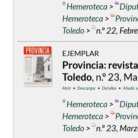
Hemeroteca
>
Diput
Hemeroteca
>
Provin
Toledo
>
n.º 22, Febr
EJEMPLAR
Provincia: revist
Toledo
, n.º 23, 
Abrir
•
Descargar
•
Detalles
•
Añadir a
Hemeroteca
>
Diput
Hemeroteca
>
Provin
Toledo
>
n.º 23, Mar