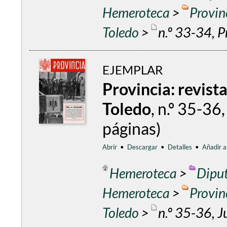
Hemeroteca
>
Provin
Toledo
>
n.º 33-34, 
EJEMPLAR
Provincia: revist
Toledo
, n.º 35-3
páginas)
Abrir
•
Descargar
•
Detalles
•
Añadir a
Hemeroteca
>
Diput
Hemeroteca
>
Provin
Toledo
>
n.º 35-36, J