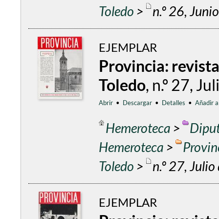
Toledo
>
n.º 26, Juni
EJEMPLAR
Provincia: revist
Toledo
, n.º 27, J
Abrir
•
Descargar
•
Detalles
•
Añadir a
Hemeroteca
>
Diput
Hemeroteca
>
Provin
Toledo
>
n.º 27, Juli
EJEMPLAR