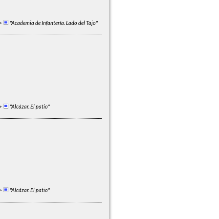
>
"Academia de Infantería. Lado del Tajo"
>
"Alcázar. El patio"
>
"Alcázar. El patio"