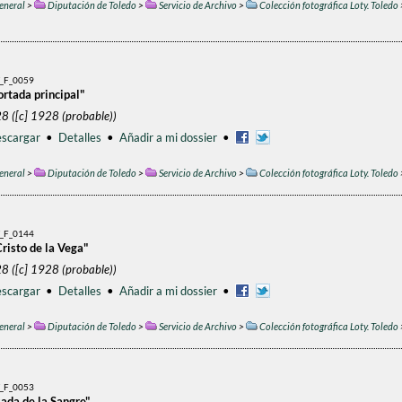
eneral
>
Diputación de Toledo
>
Servicio de Archivo
>
Colección fotográfica Loty. Toledo
_F_0059
ortada principal"
8 ([c] 1928 (probable))
scargar
•
Detalles
•
Añadir a mi dossier
•
eneral
>
Diputación de Toledo
>
Servicio de Archivo
>
Colección fotográfica Loty. Toledo
_F_0144
Cristo de la Vega"
8 ([c] 1928 (probable))
scargar
•
Detalles
•
Añadir a mi dossier
•
eneral
>
Diputación de Toledo
>
Servicio de Archivo
>
Colección fotográfica Loty. Toledo
_F_0053
sada de la Sangre"