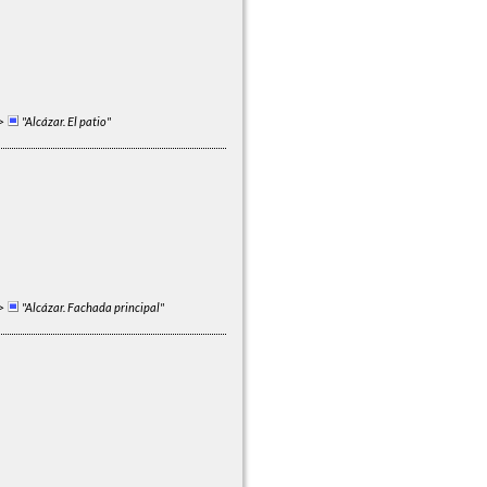
>
"Alcázar. El patio"
>
"Alcázar. Fachada principal"