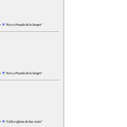
>
"Arco y Posada de la Sangre"
>
"Arco y Posada de la Sangre"
>
"Calle e iglesia de San Justo"