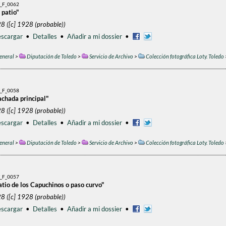
_F_0062
 patio"
8 ([c] 1928 (probable))
scargar
•
Detalles
•
Añadir a mi dossier
•
eneral
>
Diputación de Toledo
>
Servicio de Archivo
>
Colección fotográfica Loty. Toledo
_F_0058
achada principal"
8 ([c] 1928 (probable))
scargar
•
Detalles
•
Añadir a mi dossier
•
eneral
>
Diputación de Toledo
>
Servicio de Archivo
>
Colección fotográfica Loty. Toledo
_F_0057
atio de los Capuchinos o paso curvo"
8 ([c] 1928 (probable))
scargar
•
Detalles
•
Añadir a mi dossier
•