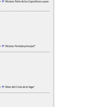
>
"Alcázar. Patio de los Capuchinos o paso
>
"Alcázar. Portada principal"
>
"Altar del Cristo de la Vega"