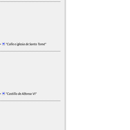
>
"Calle e iglesia de Santo Tomé"
>
"Castillo de Alfonso VI"