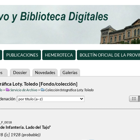
PUBLICACIONES
HEMEROTECA
BOLETÍN OFICIAL DE LA PROV
es
Dossier
Novedades
Galerías
áfica Loty. Toledo [Fondo/colección]
do
>
Servicio de Archivo
>
Colección fotográfica Loty. Toledo
denación
_F_0018
e Infantería. Lado del Tajo"
8 ([c] 1928 (probable))