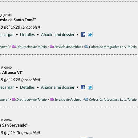
_F_0138
lesia de Santo Tomé"
8 ([c] 1928 (probable))
scargar
•
Detalles
•
Añadir a mi dossier
•
eneral
>
Diputación de Toledo
>
Servicio de Archivo
>
Colección fotográfica Loty. Toledo
_F_0040
e Alfonso VI"
8 ([c] 1928 (probable))
scargar
•
Detalles
•
Añadir a mi dossier
•
eneral
>
Diputación de Toledo
>
Servicio de Archivo
>
Colección fotográfica Loty. Toledo
_F_0004
de San Servando"
8 ([c] 1928 (probable))