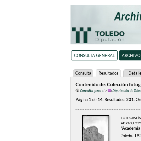
CONSULTA GENERAL
ARCHIVO
Consulta
Resultados
Detall
Contenido de: Colección fotogr
Consulta general
>
Diputación de Tole
Página
1
de
14
.
Resultados:
201
.
Or
FOTOGRAFÍA
ADPTO_LOTY
"Academia d
Toledo. 192