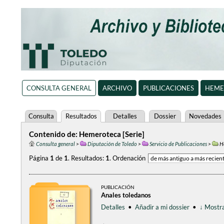
CONSULTA GENERAL
ARCHIVO
PUBLICACIONES
HEME
Consulta
Resultados
Detalles
Dossier
Novedades
Contenido de: Hemeroteca [Serie]
Consulta general
>
Diputación de Toledo
>
Servicio de Publicaciones
>
H
Página
1
de
1
.
Resultados:
1
.
Ordenación
PUBLICACIÓN
Anales toledanos
Detalles
•
Añadir a mi dossier
•
↓ Mostra