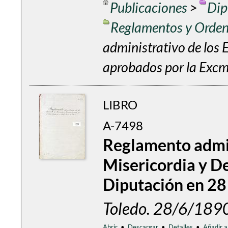
Publicaciones
>
Dip
Reglamentos y Orde
administrativo de los 
aprobados por la Excm
LIBRO
A-7498
Reglamento admin
Misericordia y D
Diputación en 28 
Toledo. 28/6/189
Abrir
•
Descargar
•
Detalles
•
Añadir a