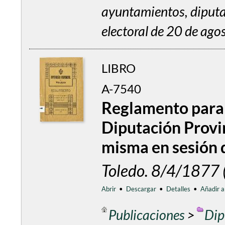
ayuntamientos, diputa
electoral de 20 de ag
LIBRO
A-7540
Reglamento para e
Diputación Provin
misma en sesión d
Toledo. 8/4/1877
Abrir
•
Descargar
•
Detalles
•
Añadir a
Publicaciones
>
Dip