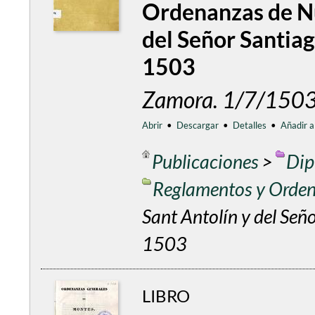
Ordenanzas de Nu
del Señor Santia
1503
Zamora. 1/7/1503
Abrir
•
Descargar
•
Detalles
•
Añadir a
Publicaciones
>
Dip
Reglamentos y Orde
Sant Antolín y del Señ
1503
LIBRO