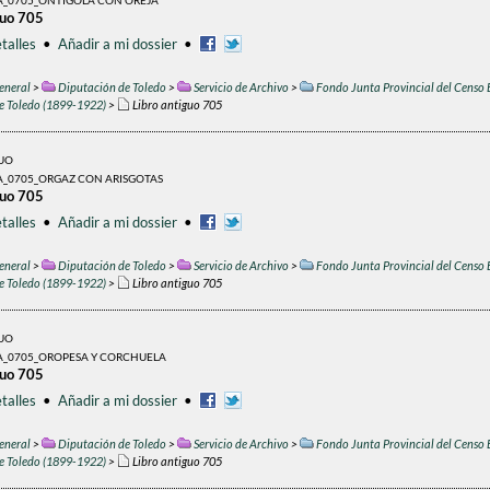
A_0705_ONTÍGOLA CON OREJA
guo 705
talles
•
Añadir a mi dossier
•
eneral
>
Diputación de Toledo
>
Servicio de Archivo
>
Fondo Junta Provincial del Censo 
de Toledo (1899-1922)
>
Libro antiguo 705
GUO
A_0705_ORGAZ CON ARISGOTAS
guo 705
talles
•
Añadir a mi dossier
•
eneral
>
Diputación de Toledo
>
Servicio de Archivo
>
Fondo Junta Provincial del Censo 
de Toledo (1899-1922)
>
Libro antiguo 705
GUO
A_0705_OROPESA Y CORCHUELA
guo 705
talles
•
Añadir a mi dossier
•
eneral
>
Diputación de Toledo
>
Servicio de Archivo
>
Fondo Junta Provincial del Censo 
de Toledo (1899-1922)
>
Libro antiguo 705