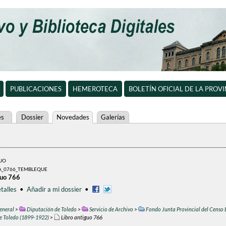
PUBLICACIONES
HEMEROTECA
BOLETÍN OFICIAL DE LA PROV
es
Dossier
Novedades
Galerías
GUO
A_0766_TEMBLEQUE
guo 766
talles
•
Añadir a mi dossier
•
eneral
>
Diputación de Toledo
>
Servicio de Archivo
>
Fondo Junta Provincial del Censo 
de Toledo (1899-1922)
>
Libro antiguo 766