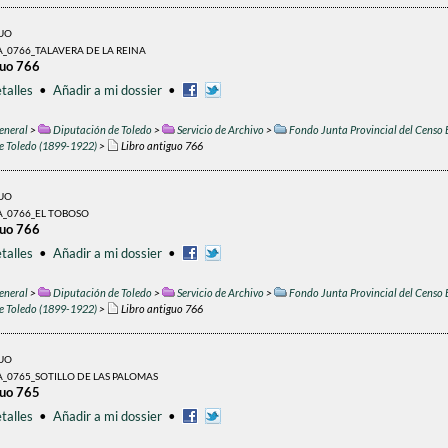
GUO
_0766_TALAVERA DE LA REINA
guo 766
talles
•
Añadir a mi dossier
•
eneral
>
Diputación de Toledo
>
Servicio de Archivo
>
Fondo Junta Provincial del Censo 
de Toledo (1899-1922)
>
Libro antiguo 766
GUO
A_0766_EL TOBOSO
guo 766
talles
•
Añadir a mi dossier
•
eneral
>
Diputación de Toledo
>
Servicio de Archivo
>
Fondo Junta Provincial del Censo 
de Toledo (1899-1922)
>
Libro antiguo 766
GUO
_0765_SOTILLO DE LAS PALOMAS
guo 765
talles
•
Añadir a mi dossier
•