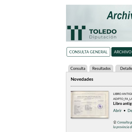
CONSULTA GENERAL
ARCHIVO
Consulta
Resultados
Detall
Novedades
LIBRO ANTI
ADPTO_FA_L
Libro anti
Abrir
•
De
Consulta g
la provincia 