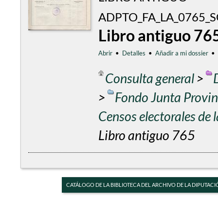
ADPTO_FA_LA_0765_
Libro antiguo 76
Abrir
•
Detalles
•
Añadir a mi dossier
•
Consulta general
>
>
Fondo Junta Provinc
Censos electorales de
Libro antiguo 765
CATÁLOGO DE LA BIBLIOTECA DEL ARCHIVO DE LA DIPUTACI