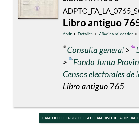
ADPTO_FA_LA_0765_S
Libro antiguo 76
Abrir
•
Detalles
•
Añadir a mi dossier
•
Consulta general
>
>
Fondo Junta Provinc
Censos electorales de
Libro antiguo 765
CATÁLOGO DE LA BIBLIOTECA DEL ARCHIVO DE LA DIPUTACI