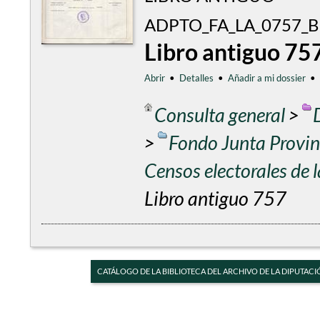
ADPTO_FA_LA_0757_BE
Libro antiguo 75
Abrir
•
Detalles
•
Añadir a mi dossier
•
Consulta general
>
>
Fondo Junta Provinc
Censos electorales de
Libro antiguo 757
CATÁLOGO DE LA BIBLIOTECA DEL ARCHIVO DE LA DIPUTACI