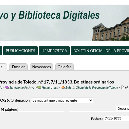
PUBLICACIONES
HEMEROTECA
BOLETÍN OFICIAL DE LA PROV
es
Dossier
Novedades
Galerías
 Provincia de Toledo, n.º 17, 7/11/1833, Boletines ordinarios
do
>
Servicio de Archivo
>
Hemeroteca
>
Boletín Oficial de la Provincia de Toledo
>
n.º
9.926
.
Ordenación
 (4 páginas)
7/11/1833
Fecha(s)