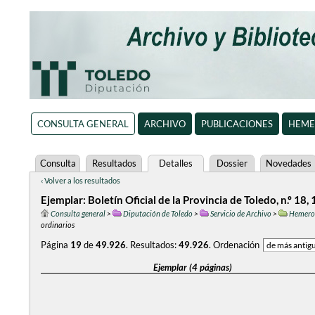
CONSULTA GENERAL
ARCHIVO
PUBLICACIONES
HEME
Consulta
Resultados
Detalles
Dossier
Novedades
‹ Volver a los resultados
Ejemplar: Boletín Oficial de la Provincia de Toledo, n.º 18
Consulta general
>
Diputación de Toledo
>
Servicio de Archivo
>
Hemero
ordinarios
Página
19
de
49.926
.
Resultados:
49.926
.
Ordenación
Ejemplar (4 páginas)